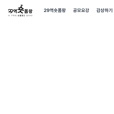
본문으로 바로가기
29역숏폼왕
공모요강
감상하기
29초영화제 공식 홈페이지