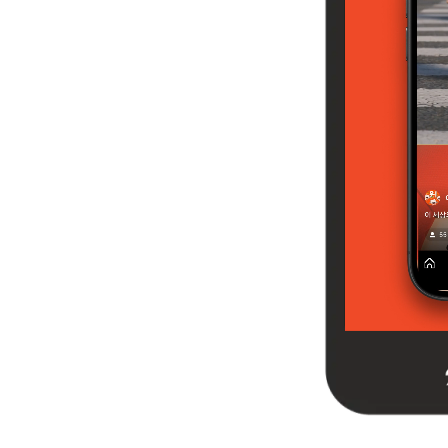
00
00
00
00
일
시
분
초